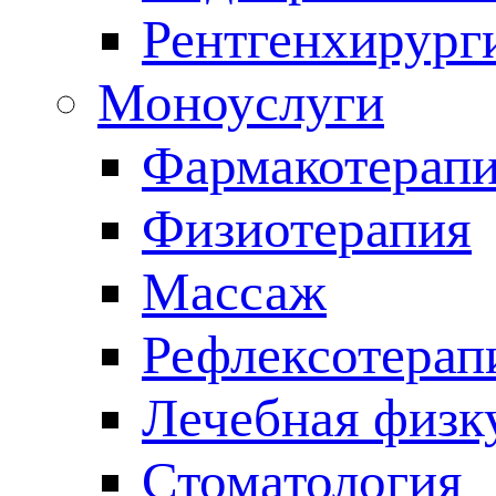
Рентгенхирург
Моноуслуги
Фармакотерап
Физиотерапия
Массаж
Рефлексотерап
Лечебная физк
Стоматология