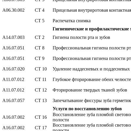
А06.30.002
СТ 4
Прицельная внутриротовая контактная
СТ 5
Распечатка снимка
Гигиенические и профилактические
А14.07.003
СТ 2
Гигиена полости рта и зубов
А16.07.051
СТ 8
Профессиональная гигиена полости рт
А16.07.051
СТ 9
Профессиональная гигиена полости рт
А16.07.020
СТ 10
Удаление наддесневых и поддесневых
А11.07.012
СТ 11
Глубокое фторирование обеих челюст
А11.07.012
СТ 12
Фторирование твердых тканей зубов
А16.07.057
СТ 13
Запечатывание фиссуры зуба гермети
Услуги по восстановлению зубов
Восстановление зуба пломбой светово
А16.07.002
СТ 16
полости
Восстановление зуба пломбой светово
А16.07.002
СТ 17
полости