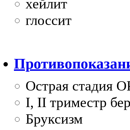
хейлит
глоссит
Противопоказан
Острая стадия О
I, II триместр б
Бруксизм