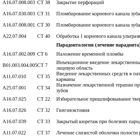
А16.07.008.003
СТ 38
Закрытие перфораций
А16.07.030.003
СТ 31
Пломбирование корневого канала зуб
А16.07.008.001
СТ 30
Пломбирование корневого канала зуба
А22.07.004
СТ 40
Обработка 1 корневого канала ультраз
Парадонтология (лечение парадонта
А16.07.002.009
СТ 6
Наложение временной пломбы
Инъекционное введение лекарственных
В01.003.004.005
СТ 7
лицевую область
Введение лекарственных средств в па
А11.07.010
СТ 35
карманы
Назначение лекарственной терапии пр
А25.07.001
СТ 34
зубов
А16.07.025
СТ 22
Избирательное пришлифовывание твер
А16.07.026
СТ 32
Гингивэктомия
А16.07.039
СТ 33
Закрытый кюретаж при болезнях паро
А11.07.022
СТ 37
Лечение слизистой оболочки полости 