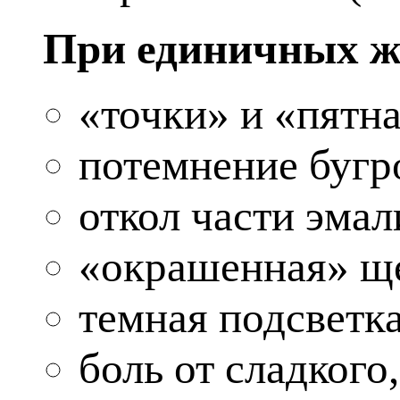
При единичных ж
«точки» и «пятна
потемнение бугр
откол части эмал
«окрашенная» ще
темная подсветк
боль от сладкого