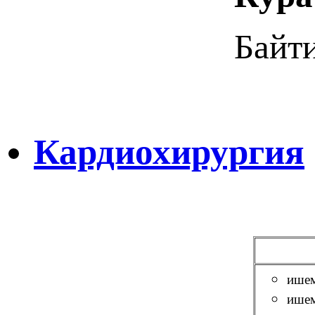
Байт
Кардиохирургия
ишем
ишем