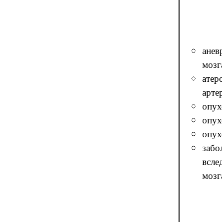
анев
мозг
атер
арте
опух
опух
опух
забо
всле
мозг