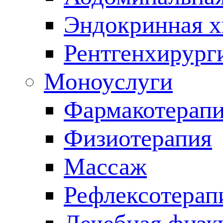
Эндокринная х
Рентгенхирург
Моноуслуги
Фармакотерап
Физиотерапия
Массаж
Рефлексотерап