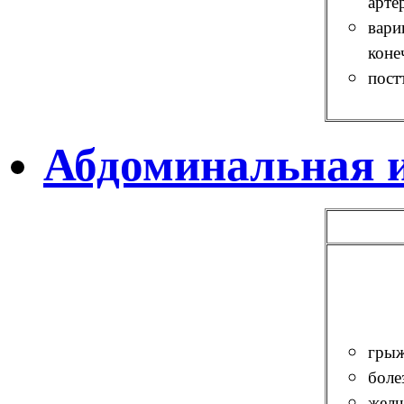
арте
вари
коне
пост
Абдоминальная и
грыж
боле
желч