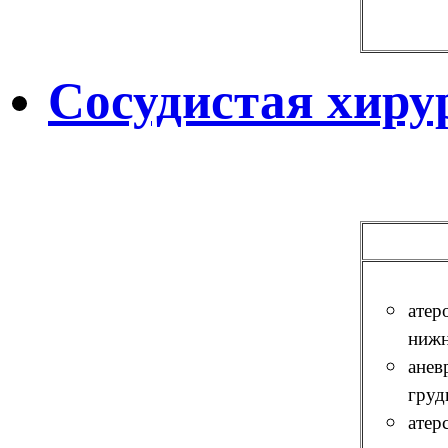
Сосудистая хиру
атер
нижн
анев
груд
атер