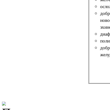
осло
добр
ново
эхин
диаф
поли
добр
желу