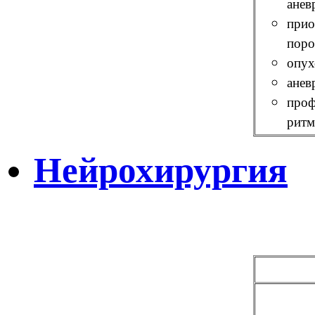
анев
прио
поро
опух
анев
проф
ритм
Нейрохирургия