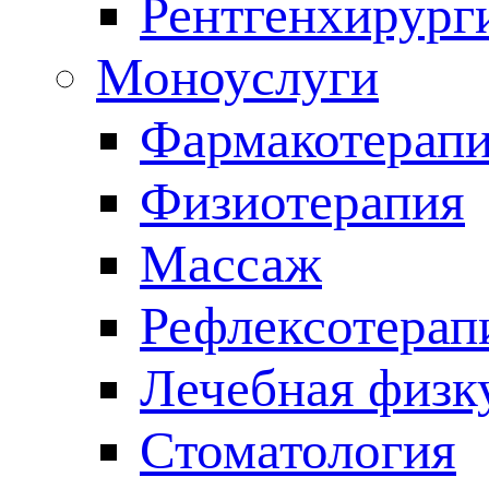
Рентгенхирург
Моноуслуги
Фармакотерап
Физиотерапия
Массаж
Рефлексотерап
Лечебная физк
Стоматология