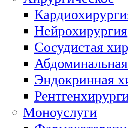
Кардиохирурги
Нейрохирургия
Сосудистая хи
Абдоминальная
Эндокринная х
Рентгенхирург
Моноуслуги