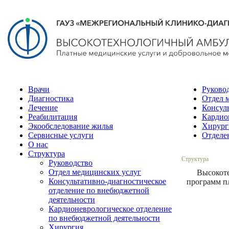
Врачи
Руково
Диагностика
Отдел 
Лечение
Консул
Реабилитация
Кардио
Экообследование жилья
Хирург
Сервисные услуги
Отделе
О нас
Структура
Структура
Руководство
Отдел медицинских услуг
Высокот
Консультативно-диагностическое
программ п
отделение по внебюджетной
деятельности
Кардионеврологическое отделение
по внебюджетной деятельности
Хирургия