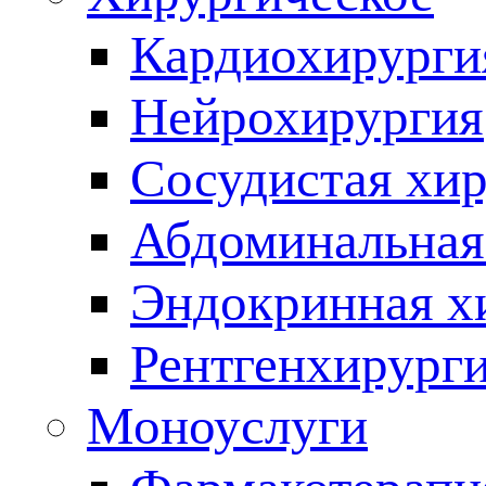
Кардиохирурги
Нейрохирургия
Сосудистая хи
Абдоминальная
Эндокринная х
Рентгенхирург
Моноуслуги