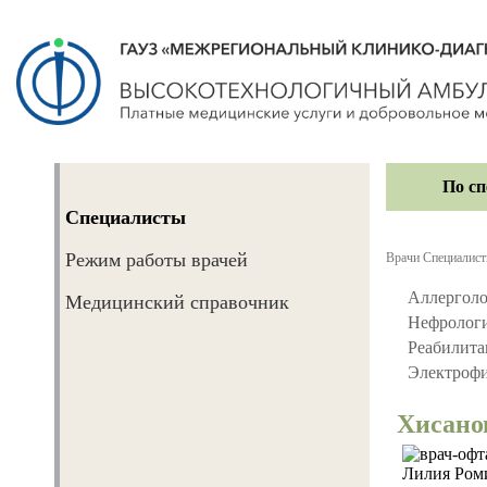
По с
Специалисты
Врачи
Режим работы врачей
Врачи
Специалис
Диагностика
Аллерголо
Медицинский справочник
Лечение
Нефролог
Реабилита
Реабилитация
Электроф
Экообследование жилья
Хисано
Сервисные услуги