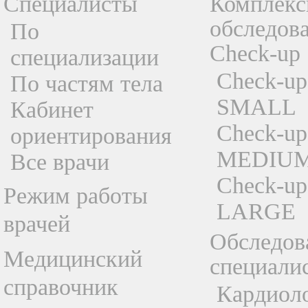
Специалисты
Комплекс
обследов
По
Check-up
специализации
Check-up
По частям тела
SMALL
Кабинет
Check-up
ориентирования
MEDIU
Все врачи
Check-up
Режим работы
LARGE
врачей
Обследов
Медицинский
специали
справочник
Кардиол