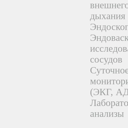
внешнег
дыхания
Эндоско
Эндовас
исследов
сосудов
Суточно
монитор
(ЭКГ, АД
Лаборат
анализы