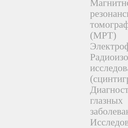
Магнитн
резонанс
томогра
(МРТ)
Электро
Радиоиз
исследов
(сцинтиг
Диагнос
глазных
заболева
Исследо